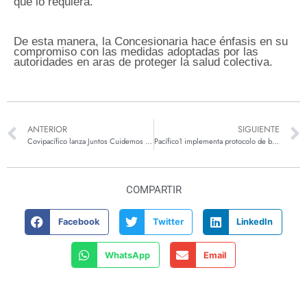
que lo requiera.
De esta manera, la Concesionaria hace énfasis en su
compromiso con las medidas adoptadas por las
autoridades en aras de proteger la salud colectiva.
ANTERIOR
SIGUIENTE
Covipacífico lanza Juntos Cuidemos tu vida en la vía, la campaña de cultura vial
Pacífico1 implementa protocolo de bioseguridad y reanuda obras en el Suroeste antioqueño
COMPARTIR
Facebook
Twitter
LinkedIn
WhatsApp
Email