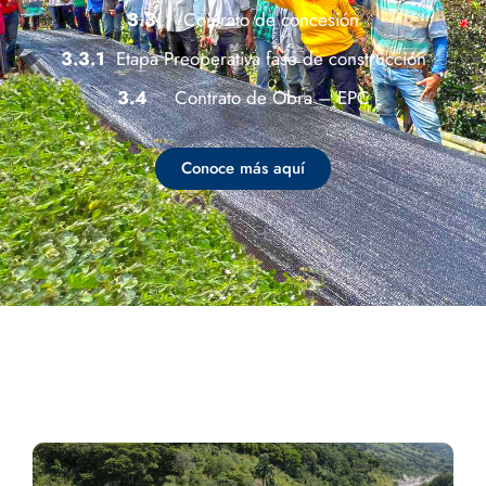
3.3
Contrato de concesión
3.3.1
Etapa Preoperativa fase de construcción
3.4
Contrato de Obra – EPC
Conoce más aquí