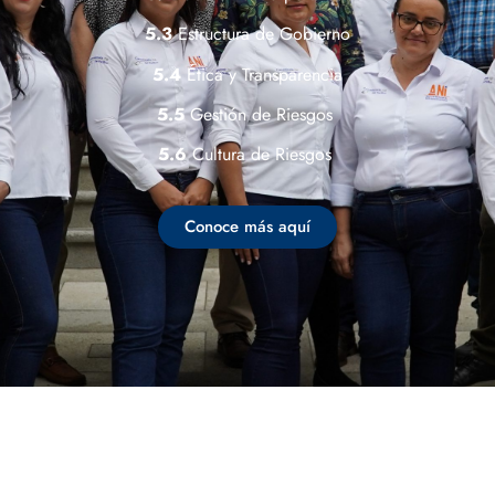
5.3
Estructura de Gobierno
5.4
Ética y Transparencia
5.5
Gestión de Riesgos
5.6
Cultura de Riesgos
Conoce más aquí