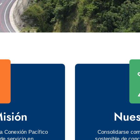
isión
Nues
ta Conexión Pacífico
Consolidarse com
de servicio en
sostenible de con