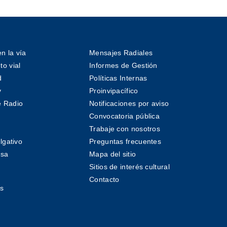
n la vía
Mensajes Radiales
o vial
Informes de Gestión
d
Políticas Internas
v
Proinvipacífico
 Radio
Notificaciones por aviso
Convocatoria pública
Trabaje con nosotros
lgativo
Preguntas frecuentes
nsa
Mapa del sitio
Sitios de interés cultural
Contacto
s