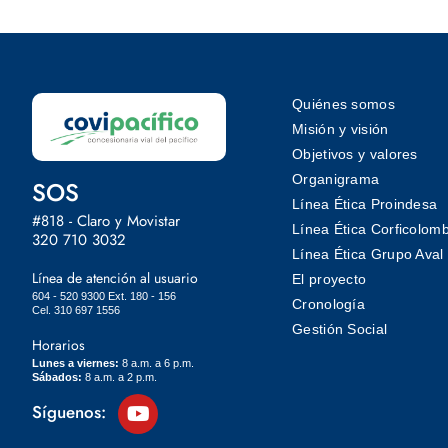
Quiénes somos
Misión y visión
Objetivos y valores
Organigrama
SOS
Línea Ética Proindesa
#818 - Claro y Movistar
Línea Ética Corficolom
320 710 3032
Línea Ética Grupo Aval
Línea de atención al usuario
El proyecto
604 - 520 9300 Ext. 180 - 156
Cronología
Cel. 310 697 1556
Gestión Social
Horarios
Lunes a viernes:
8 a.m. a 6 p.m.
Sábados:
8 a.m. a 2 p.m.
Síguenos: