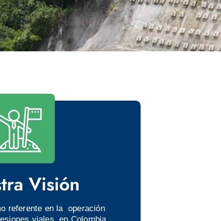
tra Visión
o referente en la operación
cesiones viales en Colombia,