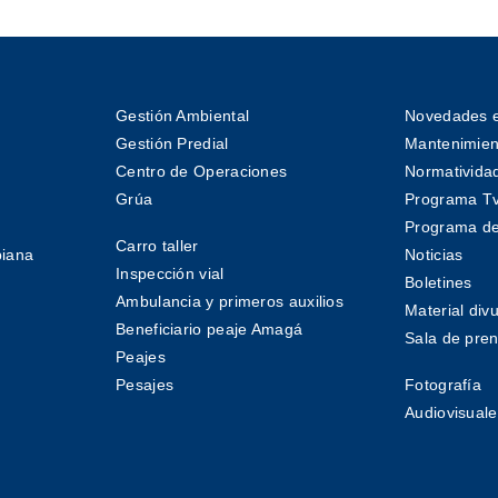
Gestión Ambiental
Novedades e
Gestión Predial
Mantenimient
Centro de Operaciones
Normativida
Grúa
Programa T
Programa de
Carro taller
biana
Noticias
Inspección vial
Boletines
Ambulancia y primeros auxilios
Material divu
Beneficiario peaje Amagá
Sala de pre
Peajes
Pesajes
Fotografía
Audiovisuale