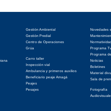
Gestión Ambiental
Novedades e
Gestión Predial
Mantenimient
Centro de Operaciones
Normativida
Grúa
Programa T
Programa de
Carro taller
biana
Noticias
Inspección vial
Boletines
Ambulancia y primeros auxilios
Material divu
Beneficiario peaje Amagá
Sala de pre
Peajes
Pesajes
Fotografía
Audiovisuale