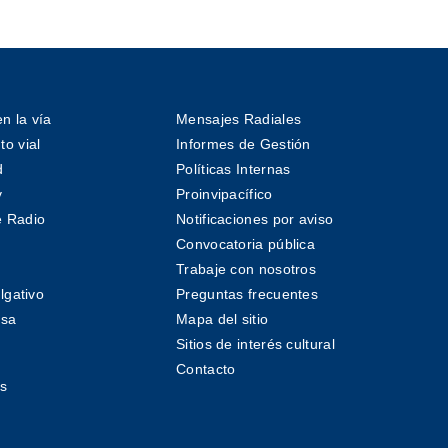
n la vía
Mensajes Radiales
o vial
Informes de Gestión
d
Políticas Internas
v
Proinvipacífico
 Radio
Notificaciones por aviso
Convocatoria pública
Trabaje con nosotros
lgativo
Preguntas frecuentes
nsa
Mapa del sitio
Sitios de interés cultural
Contacto
s