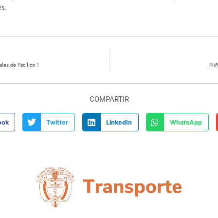
es.
les de Pacífico 1
Niñ
COMPARTIR
ook
Twitter
LinkedIn
WhatsApp