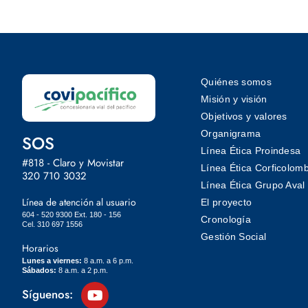
Quiénes somos
Misión y visión
Objetivos y valores
Organigrama
SOS
Línea Ética Proindesa
#818 - Claro y Movistar
Línea Ética Corficolom
320 710 3032
Línea Ética Grupo Aval
Línea de atención al usuario
El proyecto
604 - 520 9300 Ext. 180 - 156
Cronología
Cel. 310 697 1556
Gestión Social
Horarios
Lunes a viernes:
8 a.m. a 6 p.m.
Sábados:
8 a.m. a 2 p.m.
Síguenos: