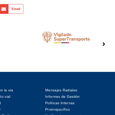
Email
n la vía
Mensajes Radiales
o vial
Informes de Gestión
d
Políticas Internas
v
Proinvipacífico