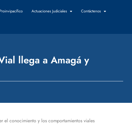
Proinvipacífico
Actuaciones Judiciales
Contáctenos
 Vial llega a Amagá y
cer el conocimiento y los comportamientos viales