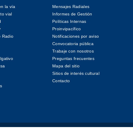
n la vía
Mensajes Radiales
o vial
Informes de Gestión
d
Políticas Internas
v
Proinvipacífico
 Radio
Notificaciones por aviso
Convocatoria pública
Trabaje con nosotros
lgativo
Preguntas frecuentes
nsa
Mapa del sitio
Sitios de interés cultural
Contacto
s