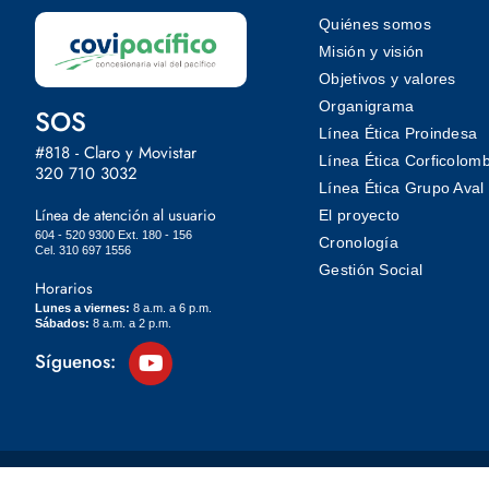
Quiénes somos
Misión y visión
Objetivos y valores
Organigrama
SOS
Línea Ética Proindesa
#818 - Claro y Movistar
Línea Ética Corficolom
320 710 3032
Línea Ética Grupo Aval
Línea de atención al usuario
El proyecto
604 - 520 9300 Ext. 180 - 156
Cronología
Cel. 310 697 1556
Gestión Social
Horarios
Lunes a viernes:
8 a.m. a 6 p.m.
Sábados:
8 a.m. a 2 p.m.
Síguenos: