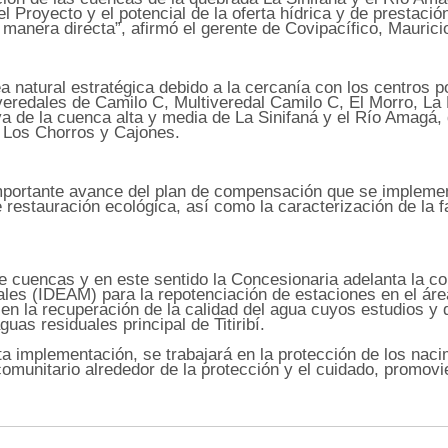
 del Proyecto y el potencial de la oferta hídrica y de prestac
manera directa”, afirmó el gerente de Covipacífico, Maurici
natural estratégica debido a la cercanía con los centros pob
veredales de Camilo C, Multiveredal Camilo C, El Morro, L
iva de la cuenca alta y media de La Sinifaná y el Río Amagá
 Los Chorros y Cajones.
importante avance del plan de compensación que se implementa
restauración ecológica, así como la caracterización de la fa
e cuencas y en este sentido la Concesionaria adelanta la co
les (IDEAM) para la repotenciación de estaciones en el área 
a en la recuperación de la calidad del agua cuyos estudios y
uas residuales principal de Titiribí.
a implementación, se trabajará en la protección de los nac
munitario alrededor de la protección y el cuidado, promovi