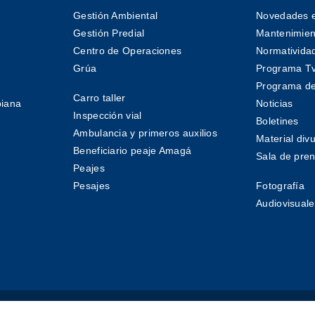
Gestión Ambiental
Novedades e
Gestión Predial
Mantenimient
Centro de Operaciones
Normativida
Grúa
Programa T
Programa de
Carro taller
biana
Noticias
Inspección vial
Boletines
Ambulancia y primeros auxilios
Material divu
Beneficiario peaje Amagá
Sala de pre
Peajes
Pesajes
Fotografía
Audiovisuale
© Covipacífico 2021
Todos los derechos reservados