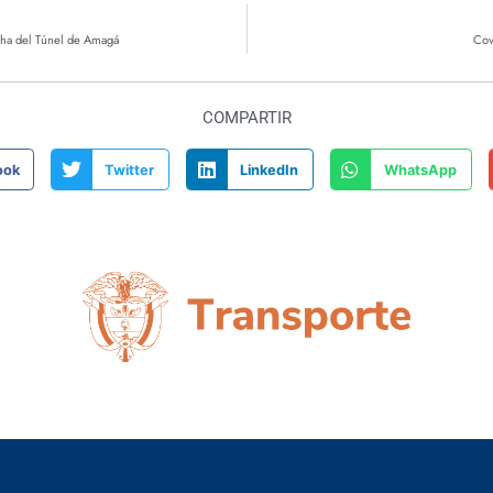
echa del Túnel de Amagá
Cov
COMPARTIR
ook
Twitter
LinkedIn
WhatsApp